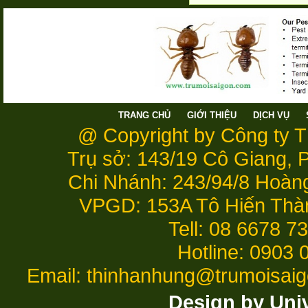
TRANG CHỦ
GIỚI THIỆU
DỊCH VỤ
@ Copyright by Công ty 
Trụ sở: 143/19 Cô Giang,
Chi Nhánh: 243/94/8 Hoàn
VPGD: 153A Tô Hiến Thà
Tell: 08 6678 7
Hotline: 0903 
Email: thinhanhung@trumoisai
Design by Uni