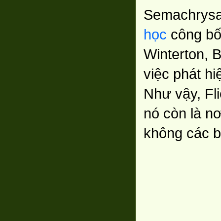
Semachrysa j
học
công bố 
Winterton, 
việc phát hi
Như vậy, Fli
nó còn là nơ
không các 