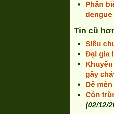
Phân bi
dengue
Tin cũ hơ
Siêu ch
Đại gia 
Khuyến 
gây chá
Dế mèn
Côn trùn
(02/12/2