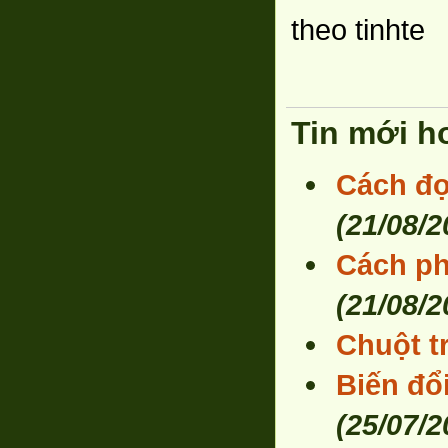
theo tinhte
Tin mới h
Cách đọ
(21/08/2
Cách ph
(21/08/2
Chuột t
Biến đổ
(25/07/2