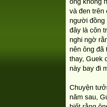
ông không n
và đen trên
người đồng 
đây là côn t
nghi ngờ rằ
nên ông đã 
thay, Guek c
này bay đi m
Chuyện tưở
năm sau, Gu
biết rằng ô