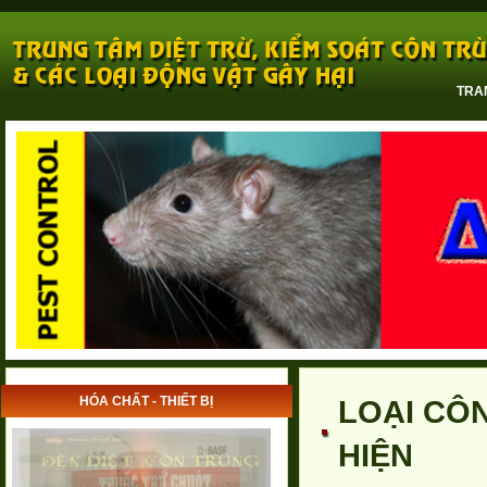
TRA
HÓA CHẤT - THIẾT BỊ
LOẠI CÔ
HIỆN