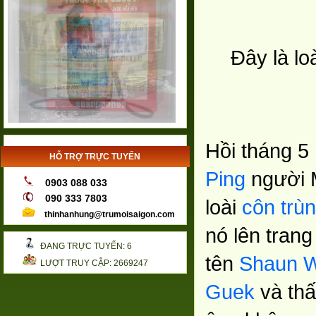
Đây là lo
Hồi tháng 5
HỖ TRỢ TRỰC TUYẾN
Ping
người M
0903 088 033
090 333 7803
loài
côn trù
thinhanhung@trumoisaigon.com
nó lên tran
ĐANG TRỰC TUYẾN: 6
tên
Shaun W
LƯỢT TRUY CẬP: 2669247
Guek
và thấ