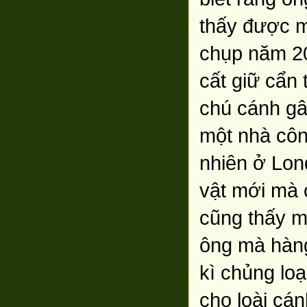
thấy được m
chụp năm 201
cất giữ cẩn
chú cánh gâ
một nhà côn
nhiên ở Lon
vật mới mà 
cũng thấy m
ông mà hàng
kì chủng loạ
cho loài cán