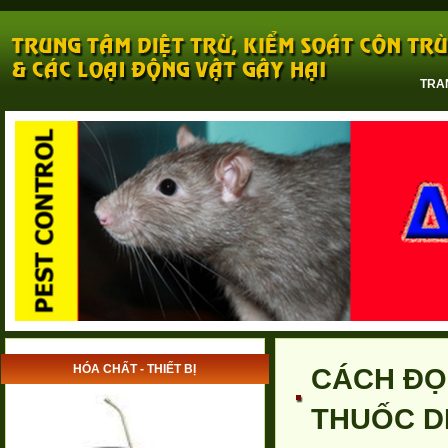
TRA
HÓA CHẤT - THIẾT BỊ
CÁCH ĐỌ
THUỐC D