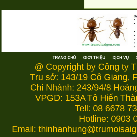
TRANG CHỦ
GIỚI THIỆU
DỊCH VỤ
@ Copyright by Công ty 
Trụ sở: 143/19 Cô Giang,
Chi Nhánh: 243/94/8 Hoàn
VPGD: 153A Tô Hiến Thà
Tell: 08 6678 7
Hotline: 0903 
Email: thinhanhung@trumoisai