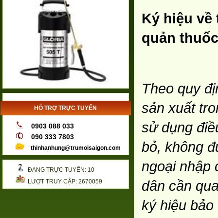
Ký hiệu về 
quản thuố
Theo quy địn
sản xuất tr
HỖ TRỢ TRỰC TUYẾN
sử dụng điề
0903 088 033
090 333 7803
bỏ, không đ
thinhanhung@trumoisaigon.com
ngoại nhập 
ĐANG TRỰC TUYẾN: 10
dân cần qua
LƯỢT TRUY CẬP: 2670059
ký hiệu bảo 