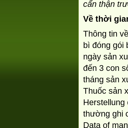
cẩn thận tr
Về thời gia
Thông tin về
bì đóng gói 
ngày sản xu
đến 3 con số
tháng sản x
Thuốc sản x
Herstellung
thường ghi 
Data of man