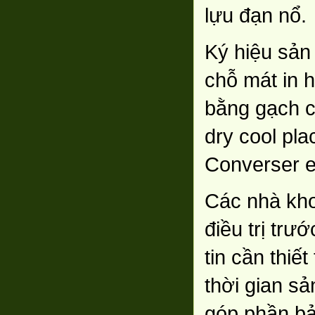
lựu đạn nổ.
Ký hiệu sản
chỗ mát in 
bằng gạch c
dry cool pla
Converser en
Các nhà kho
điều trị tr
tin cần thiế
thời gian s
góp phần bả