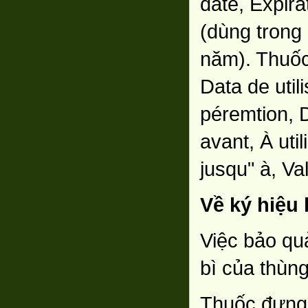
date, Expira
(dùng trong
năm). Thuốc
Data de util
péremtion, Da
avant, À util
jusqu" à, Val
Về ký hiệu
Việc bảo qu
bì của thùn
Thuốc đựng 