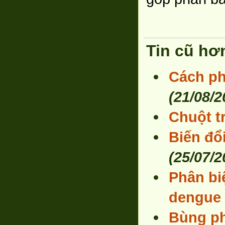
Tin cũ hơ
Cách ph
(21/08/2
Chuột t
Biến đổ
(25/07/2
Phân bi
dengue
Bùng ph