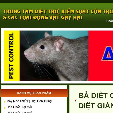
TRA
DANH MỤC SẢN PHẨM
BẢ DIỆT 
Máy Móc Thiết Bị Diệt Côn Trùng
DIỆT GIÁ
Hóa Chất Diệt Mối