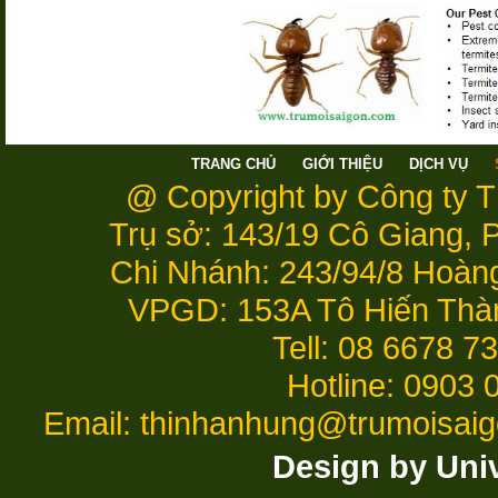
TRANG CHỦ
GIỚI THIỆU
DỊCH VỤ
@ Copyright by Công ty 
Trụ sở: 143/19 Cô Giang,
Chi Nhánh: 243/94/8 Hoàn
VPGD: 153A Tô Hiến Thà
Tell: 08 6678 7
Hotline: 0903 
Email: thinhanhung@trumoisai
Design by Uni