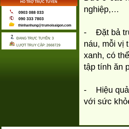
HỖ TRỢ TRỰC TUYẾN
nghiệp,…
0903 088 033
090 333 7803
thinhanhung@trumoisaigon.com
- Đặt bả tr
ĐANG TRỰC TUYẾN: 3
náu, mỗi vị 
LƯỢT TRUY CẬP: 2668729
xanh, có thể
tập tính ăn 
- Hiệu quả 
với sức khỏ