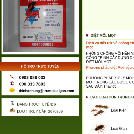
DIỆT MỐI, MỌT
Dịch vụ diệt trừ và phòng c
mọt
PHÒNG CHỐNG MỐI NỀN 
CÔNG TRÌNH XÂY DỰNG D
DIỆT MỐI, MỌT...
HỖ TRỢ TRỰC TUYẾN
Phương pháp diệt Mối hiệu 
0903 088 033
PHƯƠNG PHÁP XỬ LÝ MỐI
MỘT TRONG CÁC BƯỚC C
090 333 7803
SAU ĐÂY: Thay đổi...
thinhanhung@trumoisaigon.com
CÁC LOẠI CÔN TRÙNG G
ĐANG TRỰC TUYẾN: 6
Loài Kiến
LƯỢT TRUY CẬP: 2670359
Loài Gián