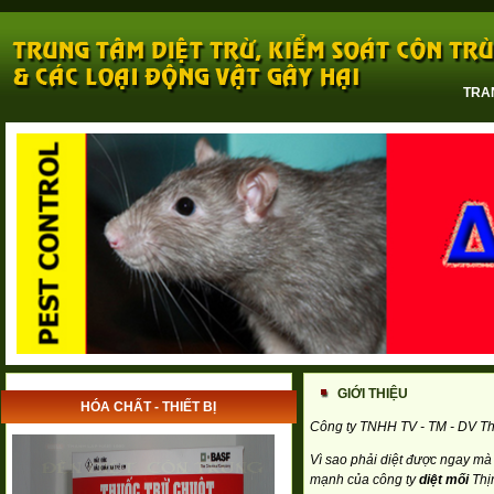
TRA
GIỚI THIỆU
HÓA CHẤT - THIẾT BỊ
Công ty TNHH TV - TM - DV T
Vì sao phải diệt được ngay m
mạnh của công ty
diệt mối
Thị