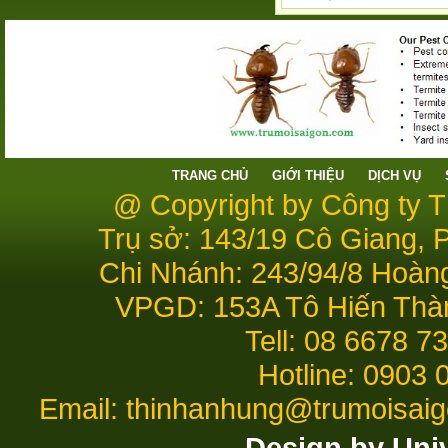
TRANG CHỦ
GIỚI THIỆU
DỊCH VỤ
@ Copyright by Công ty 
Trụ sở: 143/19 Cô Giang,
Chi Nhánh: 243/94/8 Hoàn
VPGD: 153A Tô Hiến Thà
Tell: 08 6678 7
Hotline: 0903 
Email: thinhanhung@trumoisai
Design by Uni